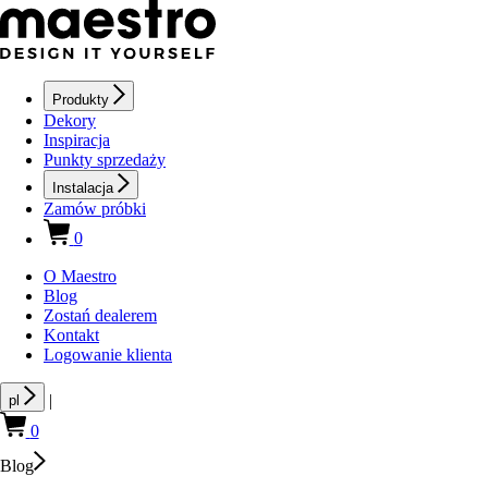
Produkty
Dekory
Inspiracja
Punkty sprzedaży
Instalacja
Zamów próbki
0
O Maestro
Blog
Zostań dealerem
Kontakt
Logowanie klienta
|
pl
0
Blog