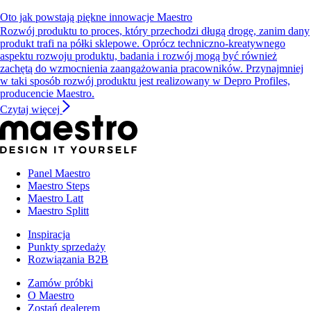
Oto jak powstają piękne innowacje Maestro
Rozwój produktu to proces, który przechodzi długą drogę, zanim dany
produkt trafi na półki sklepowe. Oprócz techniczno-kreatywnego
aspektu rozwoju produktu, badania i rozwój mogą być również
zachętą do wzmocnienia zaangażowania pracowników. Przynajmniej
w taki sposób rozwój produktu jest realizowany w Depro Profiles,
producencie Maestro.
Czytaj więcej
Panel Maestro
Maestro Steps
Maestro Latt
Maestro Splitt
Inspiracja
Punkty sprzedaży
Rozwiązania B2B
Zamów próbki
O Maestro
Zostań dealerem