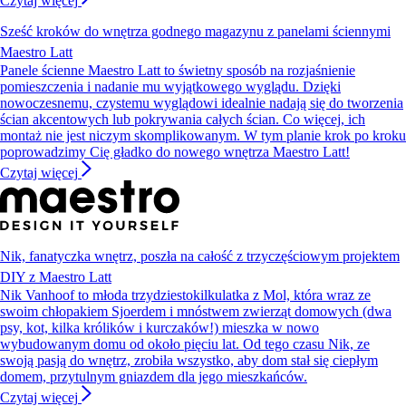
Sześć kroków do wnętrza godnego magazynu z panelami ściennymi
Maestro Latt
Panele ścienne Maestro Latt to świetny sposób na rozjaśnienie
pomieszczenia i nadanie mu wyjątkowego wyglądu. Dzięki
nowoczesnemu, czystemu wyglądowi idealnie nadają się do tworzenia
ścian akcentowych lub pokrywania całych ścian. Co więcej, ich
montaż nie jest niczym skomplikowanym. W tym planie krok po kroku
poprowadzimy Cię gładko do nowego wnętrza Maestro Latt!
Czytaj więcej
Nik, fanatyczka wnętrz, poszła na całość z trzyczęściowym projektem
DIY z Maestro Latt
Nik Vanhoof to młoda trzydziestokilkulatka z Mol, która wraz ze
swoim chłopakiem Sjoerdem i mnóstwem zwierząt domowych (dwa
psy, kot, kilka królików i kurczaków!) mieszka w nowo
wybudowanym domu od około pięciu lat. Od tego czasu Nik, ze
swoją pasją do wnętrz, zrobiła wszystko, aby dom stał się ciepłym
domem, przytulnym gniazdem dla jego mieszkańców.
Czytaj więcej