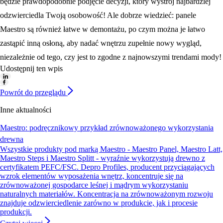
będzie prawdopodobnie podjęcie decyzji, który wystrój najbardziej
odzwierciedla Twoją osobowość! Ale dobrze wiedzieć: panele
Maestro są również łatwe w demontażu, po czym można je łatwo
zastąpić inną osłoną, aby nadać wnętrzu zupełnie nowy wygląd,
niezależnie od tego, czy jest to zgodne z najnowszymi trendami mody!
Udostępnij ten wpis
Powrót do przeglądu
Inne aktualności
Maestro: podręcznikowy przykład zrównoważonego wykorzystania
drewna
Wszystkie produkty pod marką Maestro - Maestro Panel, Maestro Latt,
Maestro Steps i Maestro Splitt - wyraźnie wykorzystują drewno z
certyfikatem PEFC/FSC. Depro Profiles, producent przyciągających
wzrok elementów wyposażenia wnętrz, koncentruje się na
zrównoważonej gospodarce leśnej i mądrym wykorzystaniu
naturalnych materiałów. Koncentracja na zrównoważonym rozwoju
znajduje odzwierciedlenie zarówno w produkcie, jak i procesie
produkcji.
Czytaj więcej