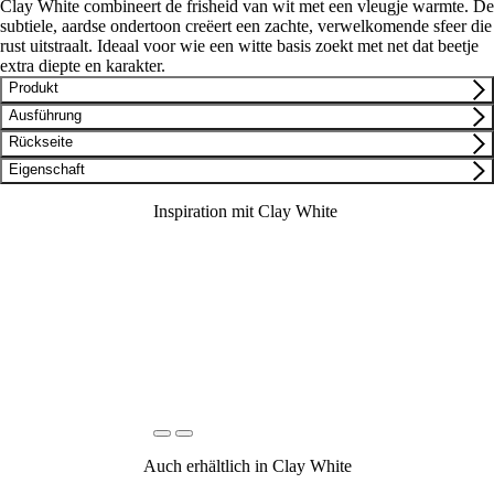
Clay White combineert de frisheid van wit met een vleugje warmte. De
subtiele, aardse ondertoon creëert een zachte, verwelkomende sfeer die
rust uitstraalt. Ideaal voor wie een witte basis zoekt met net dat beetje
extra diepte en karakter.
Produkt
Ausführung
Rückseite
Eigenschaft
Inspiration mit Clay White
Maestro Panel
Wandpaneele - Clay White
Maestro Panel
Wandpaneele - Clay White
Auch erhältlich in Clay White