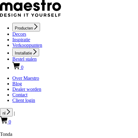
Producten
Decors
Inspiratie
Verkooppunten
Installatie
Bestel stalen
0
Over Maestro
Blog
Dealer worden
Contact
Client login
|
nl
0
Tonda